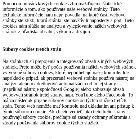
Pomocou prevádzkových cookies zhromažďujeme štatistické
informácie o tom, ako používate naše webové stránky. Tieto
technické informácie nám napr. povedia, na ktoré časti webovej
stránky ste klikli, ktorú stránku ste navštívili naposledy a pod. Tieto
cookies nám slúžia na analýzu a vylepšovanie našich webových
stránok z hľadiska obsahu, výkonu a dizajnu.
Súbory cookies tretích strán
Na stránkach sú prepojenia a integrovaný obsah z iných webových
stránok. Preto môžu byť počas používania našich webových stránok
vytvorené súbory cookies, ktoré nepodliehajú našej kontrole. Ide
napríklad o prípad, ak prezeraná webová stránka používa nástroj na
analýzu alebo marketingovú automatizáciu od tretej strany
(napríklad nástroje spoločností Google) alebo zobrazuje obsah
webových stránok tretej strany, napr. YouTube alebo Facebook. To
má za následok prijatie súborov cookie od týchto služieb tretích
strán. Tento web nemôže mať kontrolu nad ukladaním ani prístup k
týmto súborom cookie. Ak chcete vedieť, ako tieto tretie strany
používajú súbory cookie, prečítajte sú zásady ochrany súkromia a
zásady používania súborov cookie týchto služieb.