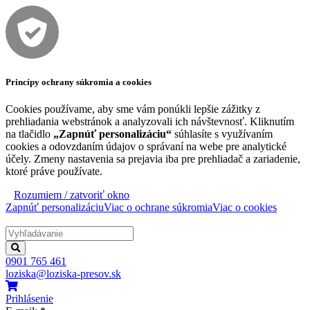
Princípy ochrany súkromia a cookies
Cookies používame, aby sme vám ponúkli lepšie zážitky z
prehliadania webstránok a analyzovali ich návštevnosť. Kliknutím
na tlačidlo
„Zapnúť personalizáciu“
súhlasíte s využívaním
cookies a odovzdaním údajov o správaní na webe pre analytické
účely. Zmeny nastavenia sa prejavia iba pre prehliadač a zariadenie,
ktoré práve používate.
Rozumiem / zatvoriť okno
Zapnúť personalizáciu
Viac o ochrane súkromia
Viac o cookies
0901 765 461
loziska@loziska-presov.sk
Prihlásenie