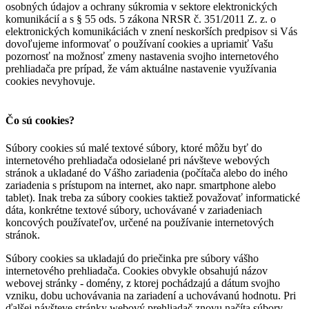
osobných údajov a ochrany súkromia v sektore elektronických
komunikácií a s § 55 ods. 5 zákona NRSR č. 351/2011 Z. z. o
elektronických komunikáciách v znení neskorších predpisov si Vás
dovoľujeme informovať o používaní cookies a upriamiť Vašu
pozornosť na možnosť zmeny nastavenia svojho internetového
prehliadača pre prípad, že vám aktuálne nastavenie využívania
cookies nevyhovuje.
Čo sú cookies?
Súbory cookies sú malé textové súbory, ktoré môžu byť do
internetového prehliadača odosielané pri návšteve webových
stránok a ukladané do Vášho zariadenia (počítača alebo do iného
zariadenia s prístupom na internet, ako napr. smartphone alebo
tablet). Inak treba za súbory cookies taktiež považovať informatické
dáta, konkrétne textové súbory, uchovávané v zariadeniach
koncových používateľov, určené na používanie internetových
stránok.
Súbory cookies sa ukladajú do priečinka pre súbory vášho
internetového prehliadača. Cookies obvykle obsahujú názov
webovej stránky - domény, z ktorej pochádzajú a dátum svojho
vzniku, dobu uchovávania na zariadení a uchovávanú hodnotu. Pri
ďalšej návšteve stránky webový prehliadač znovu načíta súbory